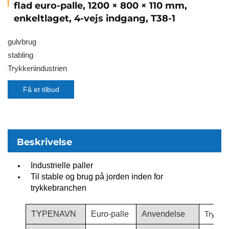
flad euro-palle, 1200 × 800 × 110 mm,
enkeltlaget, 4-vejs indgang, T38-1
gulvbrug
stabling
Trykkeriindustrien
Få et tilbud
Beskrivelse
Industrielle paller
Til stable og brug på jorden inden for
trykkebranchen
TYPENAVN
Euro-palle
Anvendelse
Trykker