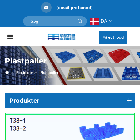
[email protected]
DA
Få et tilbud
Plastpaller
>
Produkter
>
Plastpaller
Produkter