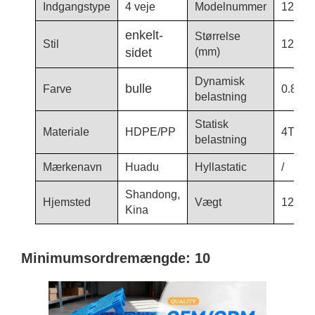
Indgangstype
4 veje
Modelnummer
1208-
enkelt-
Størrelse
Stil
1200*
sidet
(mm)
Dynamisk
bulle
Farve
0.8T
belastning
Statisk
Materiale
HDPE/PP
4T
belastning
Mærkenavn
Huadu
Hyllastatic
/
Shandong,
Hjemsted
Vægt
12,2 k
Kina
Minimumsordremængde: 10