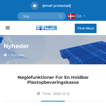
[email protected]
DA
Få et tilbud
Nyheder
>
Nyheder
Nøglefunktioner For En Holdbar
Plastopbevaringskasse
Time : 2025-12-12