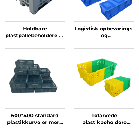
Holdbare
Logistisk opbevarings-
plastpallebeholdere til
og
effektiv logistik og
omdrejningsplastikkass
opbevaring.
600*400 standard
Tofarvede
plastikkurve er mere
plastikbeholdere
effektive, når de
forbedrer genkendelse
bruges sammen med
og arbejdseffektivitet.