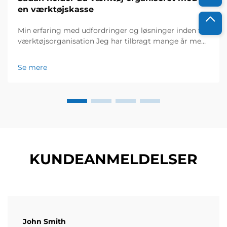
en værktøjskasse
Min erfaring med udfordringer og løsninger inden for
værktøjsorganisation Jeg har tilbragt mange år med
at arbejde sammen med vedligeholdelsesteam på
produktionsanlæg, og jeg ved fra første hånd,
Se mere
hvordan rodede værktøjer kan bremse arbejdet og
skabe frustration. For et par år siden var teamet, jeg...
KUNDEANMELDELSER
John Smith