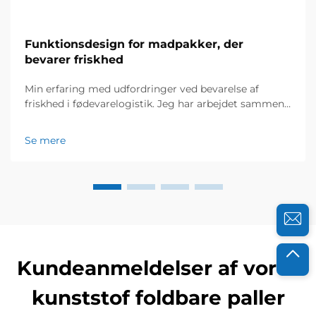
Funktionsdesign for madpakker, der
bevarer friskhed
Min erfaring med udfordringer ved bevarelse af
friskhed i fødevarelogistik. Jeg har arbejdet sammen
med fødevarefordelere og cateringvirksomheder i
mange år, og jeg kender vigtigheden af friskhed for
Se mere
deres succes. For et par år siden henvendte en lokal
økologisk gård sig...
Kundeanmeldelser af vores
kunststof foldbare paller