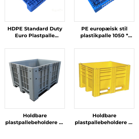
HDPE Standard Duty
PE europæisk stil
Euro Plastpalle
plastikpalle 1050 *
1200*1000 mm, 1210
1050 mm, 1010
Grid, til Logistik,
Sichuan-gitter, carbon
Lager, Transport
black-industri og
engangs
eksportomdrejning
Holdbare
Holdbare
plastpallebeholdere til
plastpallebeholdere til
effektiv logistik og
effektiv logistik og
opbevaring.
opbevaring.