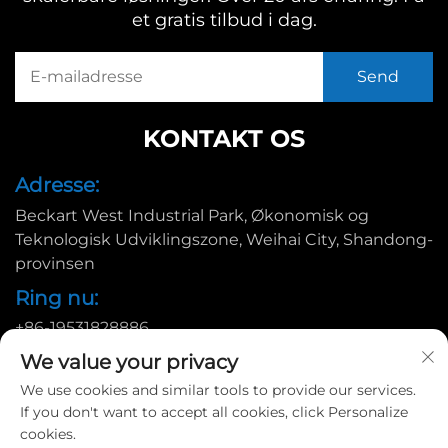
et gratis tilbud i dag.
KONTAKT OS
Adresse:
Beckart West Industrial Park, Økonomisk og
Teknologisk Udviklingszone, Weihai City, Shandong-
provinsen
Ring nu:
+86-19531828886
E-mail:
We value your privacy
We use cookies and similar tools to provide our services.
[email protected]
If you don't want to accept all cookies, click Personalize
cookies.