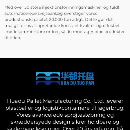
Med over 50 store injektionsformningsmaskiner og fuldt
automatiserede svejseanlæg overstiger vores
produktionskapacitet 20.000 ton årligt. Dette gør det
muligt for os at opretholde konstant kvalitet og effektivt
imødekomme store ordrer, så du modtager dine produkter
til tiden.
Huadu Pallet Manufacturing Co., Ltd. leverer
plastpaller og logistikcontainere til lagerbrug.
Vores avancerede sprøjtestøbning og
skræddersyede design sikrer holdbare og
skalerbare løsninger. Over 20 års erfaring. Få