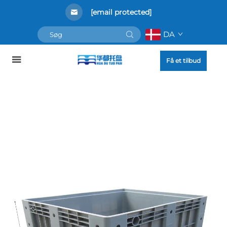
[email protected]
DA
Få et tilbud