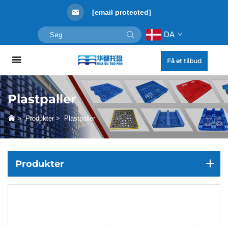
[email protected]
DA
Få et tilbud
Plastpaller
>
Produkter
>
Plastpaller
Produkter