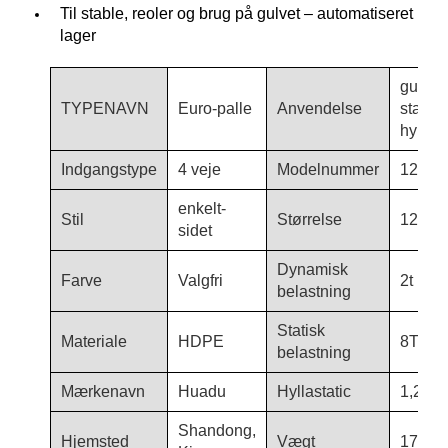
Til stable, reoler og brug på gulvet – automatiseret
lager
gulvbr
TYPENAVN
Euro-palle
Anvendelse
stable
hyldep
Indgangstype
4 veje
Modelnummer
1210-
enkelt-
Stil
Størrelse
1200*
sidet
Dynamisk
Farve
Valgfri
2t
belastning
Statisk
Materiale
HDPE
8T
belastning
Mærkenavn
Huadu
Hyllastatic
1,2T
Shandong,
Hjemsted
Vægt
17,5 k