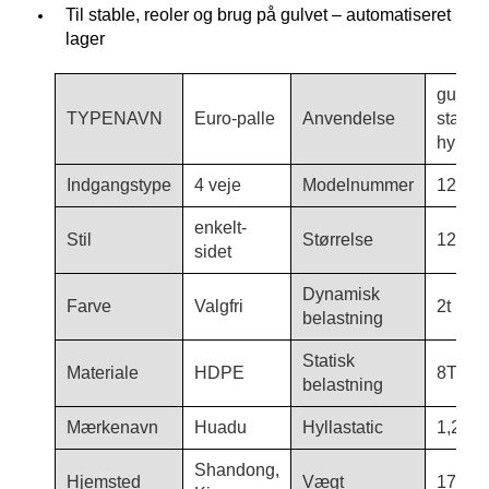
Til stable, reoler og brug på gulvet – automatiseret
lager
gulvbr
TYPENAVN
Euro-palle
Anvendelse
stable
hyldep
Indgangstype
4 veje
Modelnummer
1210-
enkelt-
Stil
Størrelse
1200*
sidet
Dynamisk
Farve
Valgfri
2t
belastning
Statisk
Materiale
HDPE
8T
belastning
Mærkenavn
Huadu
Hyllastatic
1,2T
Shandong,
Hjemsted
Vægt
17,5 k