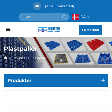
[email protected]
DA
Få et tilbud
Plastpaller
>
Produkter
>
Plastpaller
Produkter