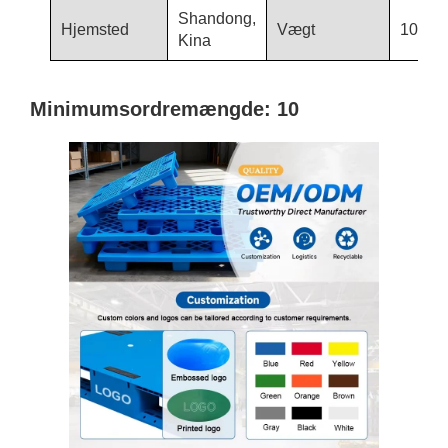
Shandong,
Hjemsted
Vægt
10,7/1
Kina
Minimumsordremængde: 10