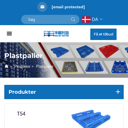
[email protected]
DA
Få et tilbud
Plastpaller
>
Produkter
>
Plastpaller
Produkter