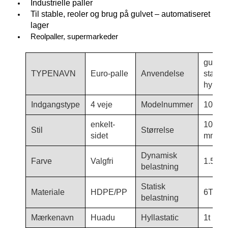
Industrielle paller
Til stable, reoler og brug på gulvet – automatiseret
lager
Reolpaller, supermarkeder
gulvbr
TYPENAVN
Euro-palle
Anvendelse
stable
hyldep
Indgangstype
4 veje
Modelnummer
1010-
enkelt-
1000×
Stil
Størrelse
sidet
mm
Dynamisk
Farve
Valgfri
1.5T
belastning
Statisk
Materiale
HDPE/PP
6T
belastning
Mærkenavn
Huadu
Hyllastatic
1t