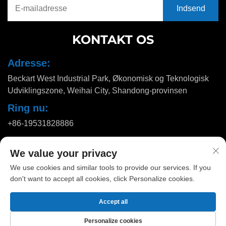
KONTAKT OS
Adresse:
Beckart West Industrial Park, Økonomisk og Teknologisk
Udviklingszone, Weihai City, Shandong-provinsen
Ring nu:
+86-19531828886
E-mail:
We value your privacy
[email protected]
We use cookies and similar tools to provide our services. If you
don't want to accept all cookies, click Personalize cookies.
Copyright © 2025 af Huadu Pallet Manufacturing Co., Ltd. |
Accept all
Privatlivspolitik
Personalize cookies