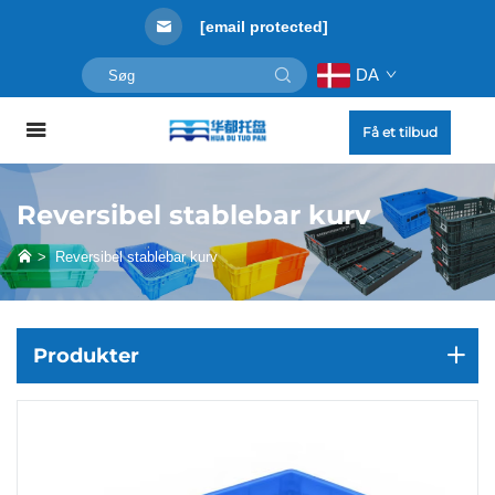
[email protected]
DA
Få et tilbud
Reversibel stablebar kurv
>
Reversibel stablebar kurv
Produkter