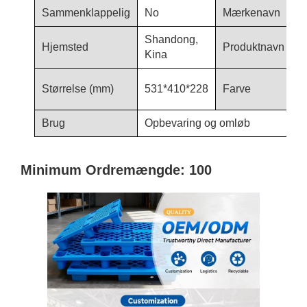
Sammenklappelig
No
Mærkenavn
H
Shandong,
K
Hjemsted
Produktnavn
Kina
P
b
Størrelse (mm)
531*410*228
Farve
h
Brug
Opbevaring og omløb
Minimum Ordremængde: 100