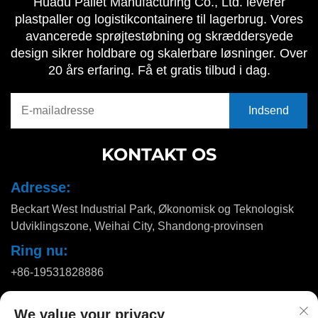
Huadu Pallet Manufacturing Co., Ltd. leverer
plastpaller og logistikcontainere til lagerbrug. Vores
avancerede sprøjtestøbning og skræddersyede
design sikrer holdbare og skalerbare løsninger. Over
20 års erfaring. Få et gratis tilbud i dag.
KONTAKT OS
Adresse:
Beckart West Industrial Park, Økonomisk og Teknologisk
Udviklingszone, Weihai City, Shandong-provinsen
Ring nu:
+86-19531828886
E-mail:
We value your privacy