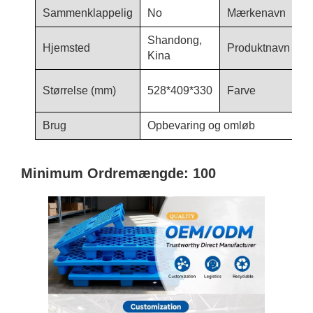
Sammenklappelig
No
Mærkenavn
H
Shandong,
K
Hjemsted
Produktnavn
Kina
P
b
Størrelse (mm)
528*409*330
Farve
h
Brug
Opbevaring og omløb
Minimum Ordremængde: 100