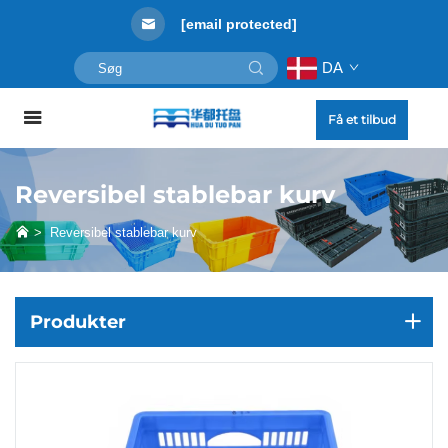
[email protected]
DA
Få et tilbud
Reversibel stablebar kurv
>
Reversibel stablebar kurv
Produkter