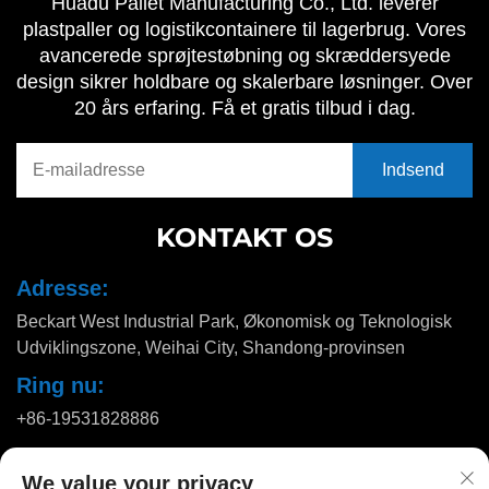
Huadu Pallet Manufacturing Co., Ltd. leverer
plastpaller og logistikcontainere til lagerbrug. Vores
avancerede sprøjtestøbning og skræddersyede
design sikrer holdbare og skalerbare løsninger. Over
20 års erfaring. Få et gratis tilbud i dag.
KONTAKT OS
Adresse:
Beckart West Industrial Park, Økonomisk og Teknologisk
Udviklingszone, Weihai City, Shandong-provinsen
Ring nu:
+86-19531828886
E-mail:
We value your privacy