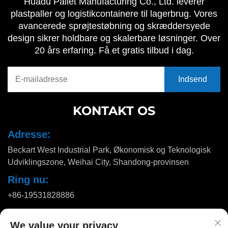
Huadu Pallet Manufacturing Co., Ltd. leverer
plastpaller og logistikcontainere til lagerbrug. Vores
avancerede sprøjtestøbning og skræddersyede
design sikrer holdbare og skalerbare løsninger. Over
20 års erfaring. Få et gratis tilbud i dag.
KONTAKT OS
Adresse:
Beckart West Industrial Park, Økonomisk og Teknologisk
Udviklingszone, Weihai City, Shandong-provinsen
Ring nu:
+86-19531828886
E-mail:
We value your privacy