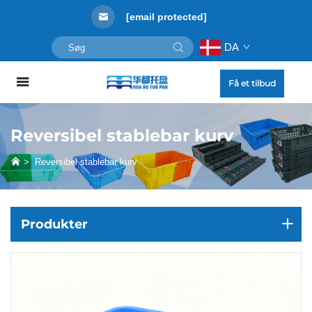
[email protected]
DA
Få et tilbud
Reversibel stablebar kurv
>
Reversibel stablebar kurv
Produkter