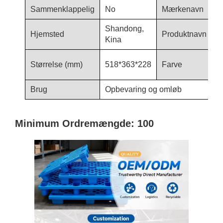
Sammenklappelig
No
Mærkenavn
H
Shandong,
K
Hjemsted
Produktnavn
Kina
P
b
Størrelse (mm)
518*363*228
Farve
h
Brug
Opbevaring og omløb
Minimum Ordremængde: 100