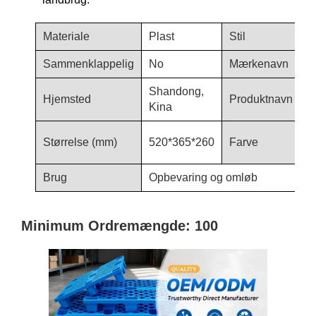
Materiale
Plast
Stil
P
Sammenklappelig
No
Mærkenavn
H
Shandong,
K
Hjemsted
Produktnavn
Kina
P
b
Størrelse (mm)
520*365*260
Farve
h
Brug
Opbevaring og omløb
Minimum Ordremængde: 100