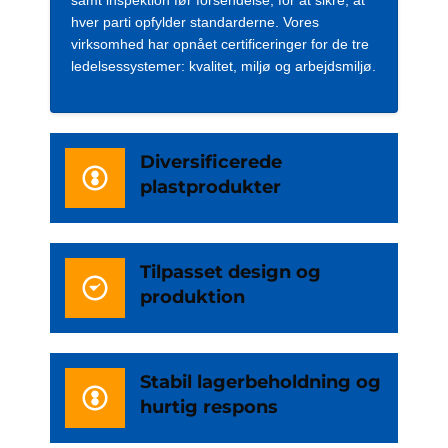
hver parti opfylder standarderne. Vores
virksomhed har opnået certificeringer for de tre
ledelsessystemer: kvalitet, miljø og arbejdsmiljø.
Diversificerede
plastprodukter
Tilpasset design og
produktion
Stabil lagerbeholdning og
hurtig respons