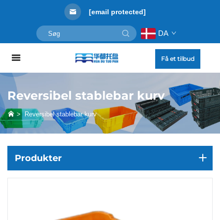
[email protected]
DA
Få et tilbud
Reversibel stablebar kurv
>
Reversibel stablebar kurv
Produkter