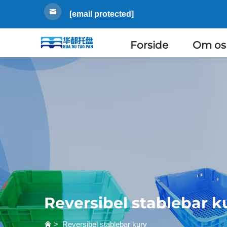
[email protected]
Forside
Om os
Reversibel stablebar k
>
Reversibel stablebar kurv