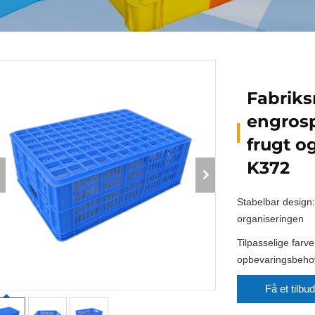
Fabrik
engrosp
frugt o
K372
Stabelbar design:
organiseringen
Tilpasselige farve
opbevaringsbeho
Få et tilbud