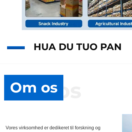
HUA DU TUO PAN
Om os
Om os
Vores virksomhed er dedikeret til forskning og