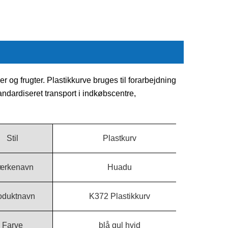
 og frugter. Plastikkurve bruges til forarbejdning
tandardiseret transport i indkøbscentre,
Stil
Plastkurv
ærkenavn
Huadu
oduktnavn
K372 Plastikkurv
Farve
blå gul hvid