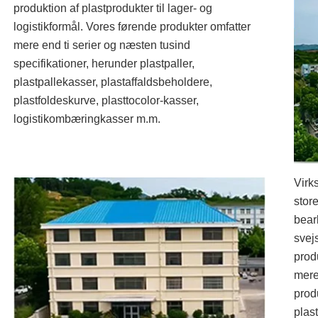
produktion af plastprodukter til lager- og
logistikformål. Vores førende produkter omfatter
mere end ti serier og næsten tusind
specifikationer, herunder plastpaller,
plastpallekasser, plastaffaldsbeholdere,
plastfoldeskurve, plasttocolor-kasser,
logistikombæringkasser m.m.
Virk
stor
bear
svej
prod
mere
prod
plas