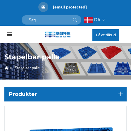
[email protected]
DA
Få et tilbud
Stapelbar palle
>
Stapelbar palle
Produkter