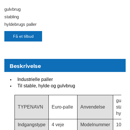
gulvbrug
stabling
hyldebrugs paller
Få et tilbud
Beskrivelse
Industrielle paller
Til stable, hylde og gulvbrug
gulvbr
TYPENAVN
Euro-palle
Anvendelse
stable
hyldep
Indgangstype
4 veje
Modelnummer
1010-