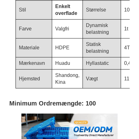
Enkelt
Stil
Størrelse
1000×
overflade
Dynamisk
Farve
Valgfri
1t
belastning
Statisk
Materiale
HDPE
4T
belastning
Mærkenavn
Huadu
Hyllastatic
0,4T
Shandong,
Hjemsted
Vægt
11,50 
Kina
Minimum Ordremængde: 100