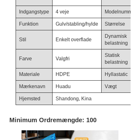
Indgangstype
4 veje
Modelnummer
Funktion
Gulv/stabling/hylde
Størrelse
Dynamisk
Stil
Enkelt overflade
belastning
Statisk
Farve
Valgfri
belastning
Materiale
HDPE
Hyllastatic
Mærkenavn
Huadu
Vægt
Hjemsted
Shandong, Kina
Minimum Ordremængde: 100