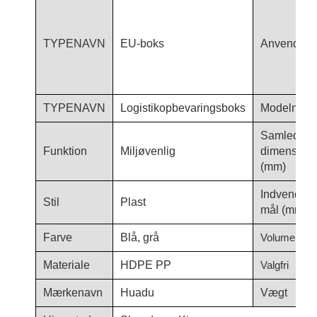
TYPENAVN
EU-boks
Anvendels
TYPENAVN
Logistikopbevaringsboks
Modelnum
Samlede
Funktion
Miljøvenlig
dimensione
(mm)
Indvendige
Stil
Plast
mål (mm)
Farve
Blå, grå
Volumen (L)
Materiale
HDPE PP
Valgfri
Mærkenavn
Huadu
Vægt