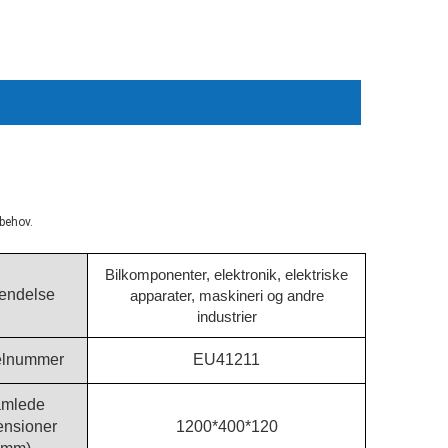
sbehov.
Bilkomponenter, elektronik, elektriske
endelse
apparater, maskineri og andre
industrier
lnummer
EU41211
mlede
ensioner
1200*400*120