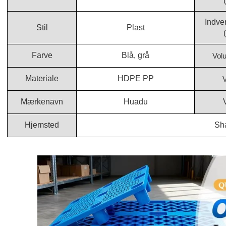
Indve
Stil
Plast
Farve
Blå, grå
Vol
Materiale
HDPE PP
V
Mærkenavn
Huadu
Hjemsted
Sh