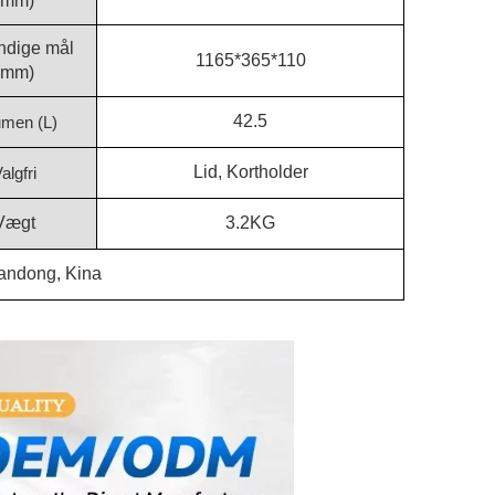
(mm)
ndige mål
1165*365*110
(mm)
42.5
umen (L)
Lid, Kortholder
algfri
Vægt
3.2KG
andong, Kina