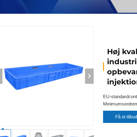
Høj kva
industri
opbeva
injekti
EU-standardcont
Minimumsordre
Få et tilbud