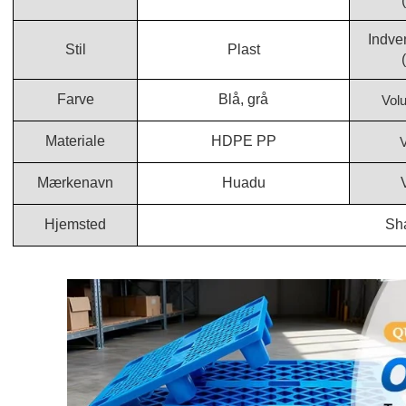
Indve
Stil
Plast
Farve
Blå, grå
Vol
Materiale
HDPE PP
V
Mærkenavn
Huadu
Hjemsted
Sh