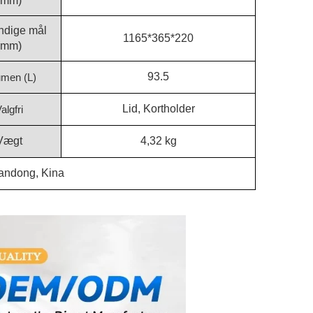
(mm)
ndige mål
1165*365*220
(mm)
93.5
umen (L)
Lid, Kortholder
algfri
Vægt
4,32 kg
andong, Kina