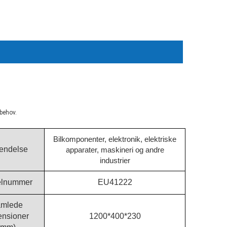
sbehov.
Bilkomponenter, elektronik, elektriske
endelse
apparater, maskineri og andre
industrier
lnummer
EU41222
mlede
ensioner
1200*400*230