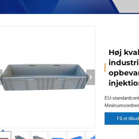
Høj kva
industri
opbeva
injekti
EU-standardcont
Minimumsordre
Få et tilbud