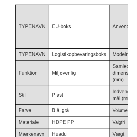
TYPENAVN
EU-boks
Anvendels
TYPENAVN
Logistikopbevaringsboks
Modelnum
Samlede
Funktion
Miljøvenlig
dimensione
(mm)
Indvendige
Stil
Plast
mål (mm)
Farve
Blå, grå
Volumen (L)
Materiale
HDPE PP
Valgfri
Mærkenavn
Huadu
Vægt