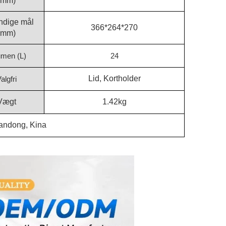
(mm)
ndige mål
366*264*270
(mm)
umen (L)
24
Lid, Kortholder
algfri
Vægt
1.42kg
andong, Kina