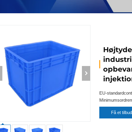
Højtyd
industri
opbeva
injekti
EU-standardcont
Minimumsordre
Få et tilbud