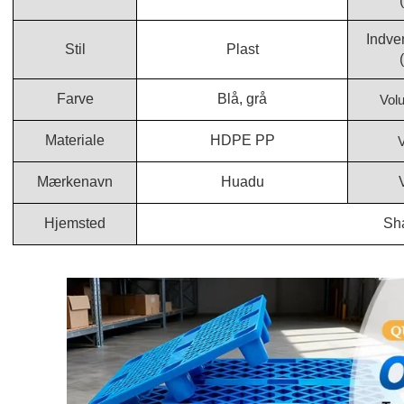
Indve
Stil
Plast
Farve
Blå, grå
Vol
Materiale
HDPE PP
V
Mærkenavn
Huadu
Hjemsted
Sh