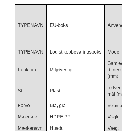
TYPENAVN
EU-boks
Anvendels
TYPENAVN
Logistikopbevaringsboks
Modelnum
Samlede
Funktion
Miljøvenlig
dimensione
(mm)
Indvendige
Stil
Plast
mål (mm)
Farve
Blå, grå
Volumen (L)
Materiale
HDPE PP
Valgfri
Mærkenavn
Huadu
Vægt