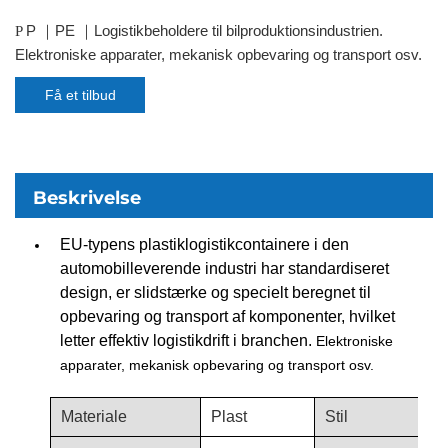
P
PE
Logistikbeholdere til bilproduktionsindustrien.
P
｜
｜
Elektroniske apparater, mekanisk opbevaring og transport osv.
Få et tilbud
Beskrivelse
EU-typens plastiklogistikcontainere i den
automobilleverende industri har standardiseret
design, er slidstærke og specielt beregnet til
opbevaring og transport af komponenter, hvilket
letter effektiv logistikdrift i branchen.
Elektroniske
apparater, mekanisk opbevaring og transport osv.
Materiale
Plast
Stil
O