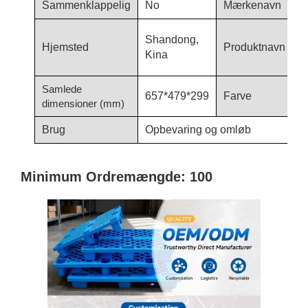
Sammenklappelig
No
Mærkenavn
H
L
Shandong,
Hjemsted
Produktnavn
o
Kina
o
Samlede
657*479*299
Farve
b
dimensioner (mm)
Brug
Opbevaring og omløb
Minimum Ordremængde: 100