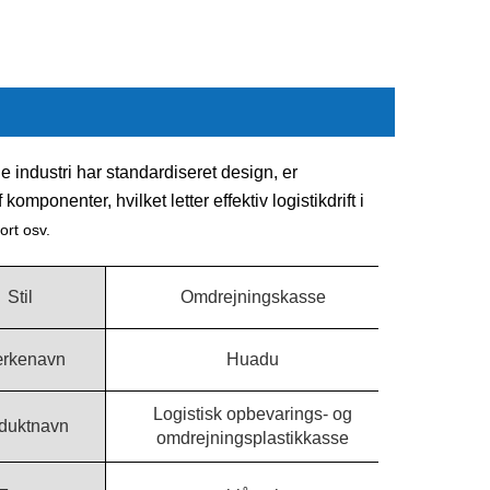
 industri har standardiseret design, er
omponenter, hvilket letter effektiv logistikdrift i
ort osv.
Stil
Omdrejningskasse
rkenavn
Huadu
Logistisk opbevarings- og
duktnavn
omdrejningsplastikkasse