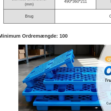
490*360*211
(mm)
Brug
Minimum Ordremængde: 100