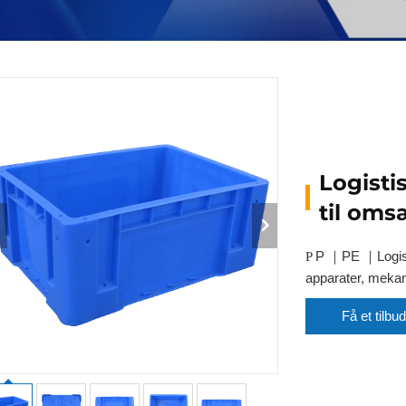
Logisti
til oms
P
PE
Logis
P
｜
｜
apparater, mekan
Få et tilbud