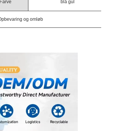
Farve
blå gul
Opbevaring og omløb