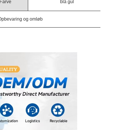
Farve
blå gul
Opbevaring og omløb