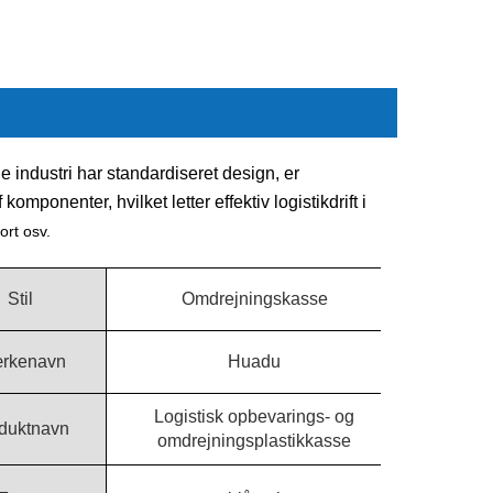
 industri har standardiseret design, er
omponenter, hvilket letter effektiv logistikdrift i
ort osv.
Stil
Omdrejningskasse
rkenavn
Huadu
Logistisk opbevarings- og
duktnavn
omdrejningsplastikkasse