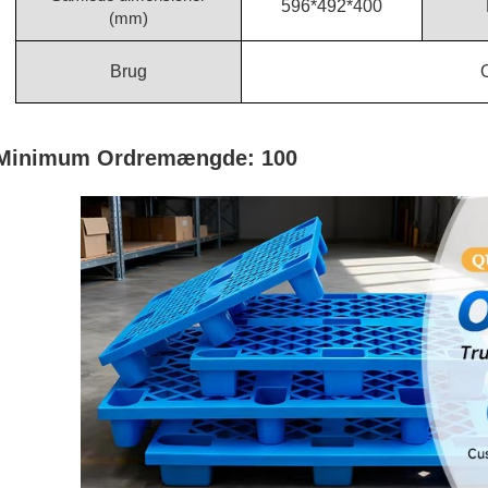
596*492*400
(mm)
Brug
Minimum Ordremængde: 100