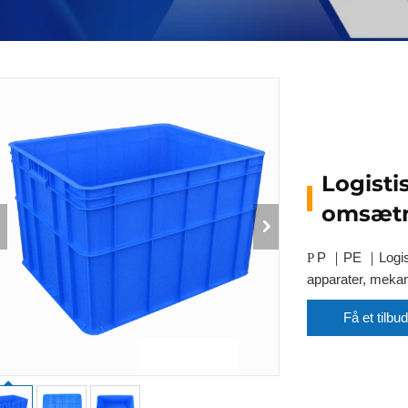
Logisti
omsætn
P
PE
Logis
P
｜
｜
apparater, mekan
Få et tilbud