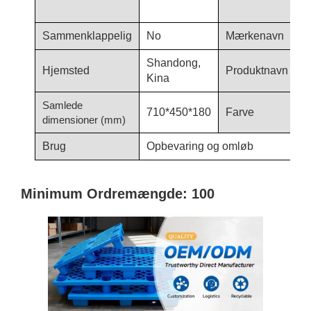
o
Sammenklappelig
No
Mærkenavn
H
Shandong,
Hjemsted
Produktnavn
X
Kina
Samlede
710*450*180
Farve
b
dimensioner (mm)
Brug
Opbevaring og omløb
Minimum Ordremængde: 100