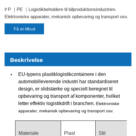
P
PE
Logistikbeholdere til bilproduktionsindustrien.
P
｜
｜
Elektroniske apparater, mekanisk opbevaring og transport osv.
Få et tilbud
Beskrivelse
EU-typens plastiklogistikcontainere i den
automobilleverende industri har standardiseret
design, er slidstærke og specielt beregnet til
opbevaring og transport af komponenter, hvilket
letter effektiv logistikdrift i branchen.
Elektroniske
apparater, mekanisk opbevaring og transport osv.
L
Materiale
Plast
Stil
o