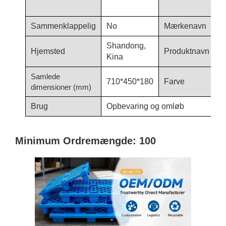
o
Sammenklappelig
No
Mærkenavn
H
Shandong,
Hjemsted
Produktnavn
X
Kina
Samlede
710*450*180
Farve
b
dimensioner (mm)
Brug
Opbevaring og omløb
Minimum Ordremængde: 100