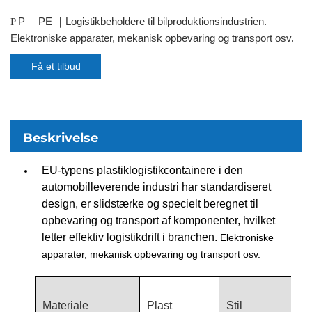
P
PE
Logistikbeholdere til bilproduktionsindustrien.
P
｜
｜
Elektroniske apparater, mekanisk opbevaring og transport osv.
Få et tilbud
Beskrivelse
EU-typens plastiklogistikcontainere i den
automobilleverende industri har standardiseret
design, er slidstærke og specielt beregnet til
opbevaring og transport af komponenter, hvilket
letter effektiv logistikdrift i branchen.
Elektroniske
apparater, mekanisk opbevaring og transport osv.
L
Materiale
Plast
Stil
o