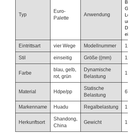
Branc
Geträ
Euro-
Typ
Anwendung
Leben
Palette
und
Druck
einge
Eintrittsart
vier Wege
Modellnummer
1111
Stil
einseitig
Größe ((mm)
1100
blau, gelb,
Dynamische
Farbe
1.5T
rot, grün
Belastung
Statische
Material
Hdpe/pp
6T
Belastung
Markenname
Huadu
Regalbelastung
1,2 t
Shandong,
Herkunftsort
Gewicht
16,88
China