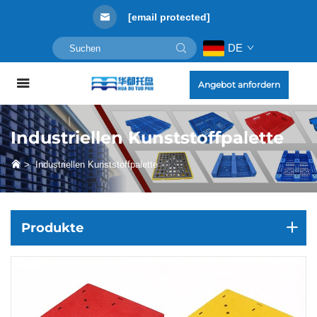
[email protected]
DE
Angebot anfordern
Industriellen Kunststoffpalette
>
Industriellen Kunststoffpalette
Produkte