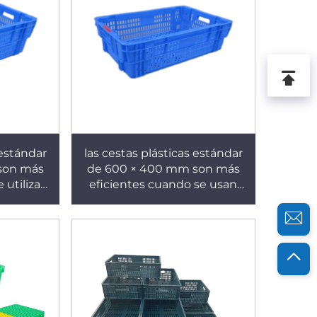
 estándar
las cestas plásticas estándar
son más
de 600 × 400 mm son más
 utilizan
eficientes cuando se usan
 mm. X350
con palets de 1210. X349