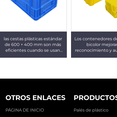
las cestas plásticas estándar
Los contenedores de
de 600 × 400 mm son más
bicolor mejora
eficientes cuando se usan
reconocimiento y 
con palets de 1210. X339
la eficiencia del t
OTROS ENLACES
PRODUCTO
PÁGINA DE INICIO
Palés de plástico