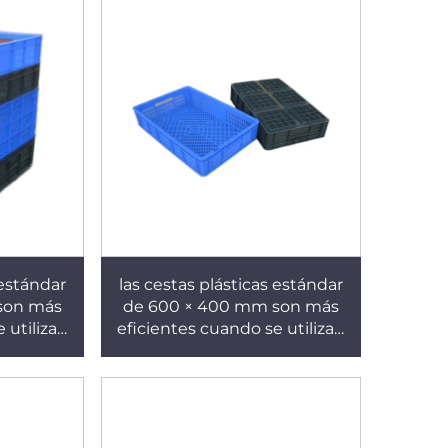
 estándar
las cestas plásticas estándar
son más
de 600 × 400 mm son más
 utilizan
eficientes cuando se utilizan
 mm. K341
con palets de 1210 mm. K340