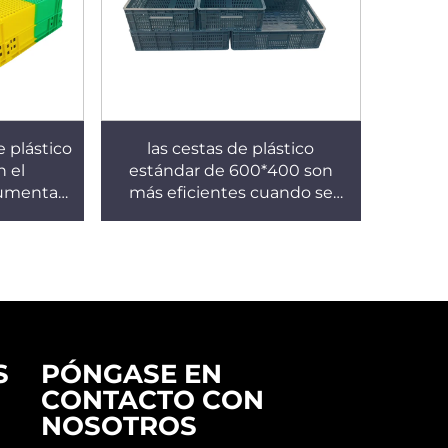
 plástico
las cestas de plástico
n el
estándar de 600*400 son
aumentan
más eficientes cuando se
rabajo.
usan con palets 1210.
S
PÓNGASE EN
CONTACTO CON
NOSOTROS