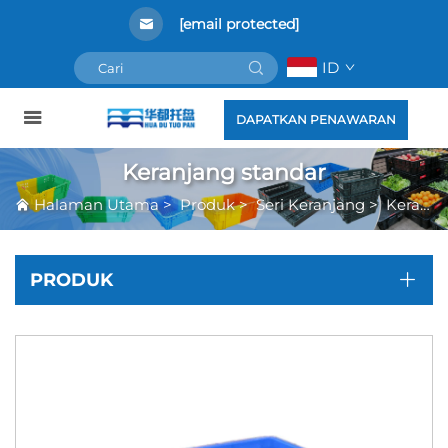
[email protected]
ID
DAPATKAN PENAWARAN
Keranjang standar
Halaman Utama
>
Produk
>
Seri Keranjang
>
Keranjang standar
PRODUK