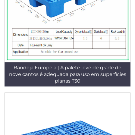
Bandeja Europeia | A palete leve de grade de
nove cantos é adequada para uso em superfícies
planas T30