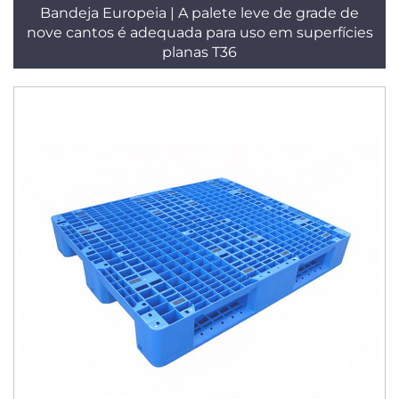
Bandeja Europeia | A palete leve de grade de
nove cantos é adequada para uso em superfícies
planas T36