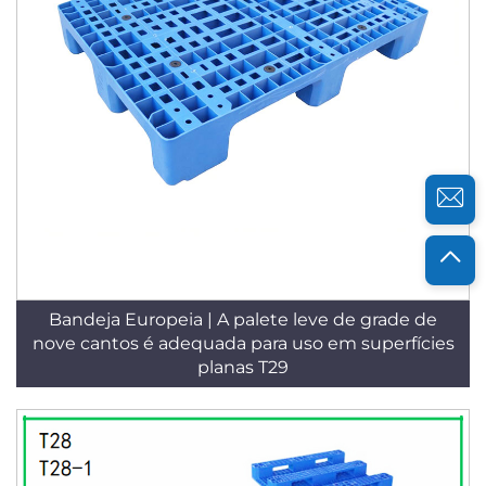
Bandeja Europeia | A palete leve de grade de
nove cantos é adequada para uso em superfícies
planas T29