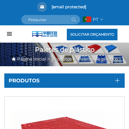
[email protected]
PT
SOLICITAR ORÇAMENTO
Paletes de plástico
Página Inicial
>
Produtos
>
Paletes de plástico
PRODUTOS