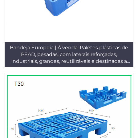
Bandeja Europeia | À venda: Paletes plásticas de
PEAD, pesadas, com laterais reforçadas,
industriais, grandes, reutilizáveis e destinadas a
armazéns T31