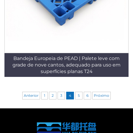
Bandeja Europeia de PEAD | Palete leve com
grade de nove cantos, adequado para uso em
superfícies planas T24
Anterior
1
2
3
4
5
6
Próximo