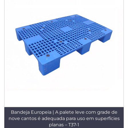
Bandeja Europeia | A palete leve com grade de
nove cantos é adequada para uso em superfícies
planas – T37-1