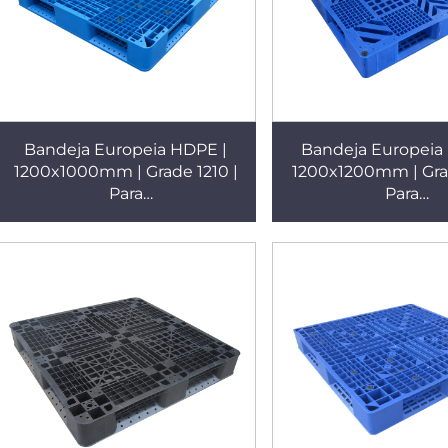
Bandeja Europeia HDPE |
Bandeja Europeia
1200x1000mm | Grade 1210 |
1200x1200mm | Grad
Para
Para
Empilhamento/Prateleiras/Uso
Empilhamento/Prate
Plano
Plano