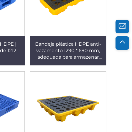
 HDPE |
Bandeja plástica HDPE anti-
e 1212 |
vazamento 1290 * 690 mm,
adequada para armazenar
leiras/Uso
tambores de embalagem
química, suporta 4 tambores
de 200 L.