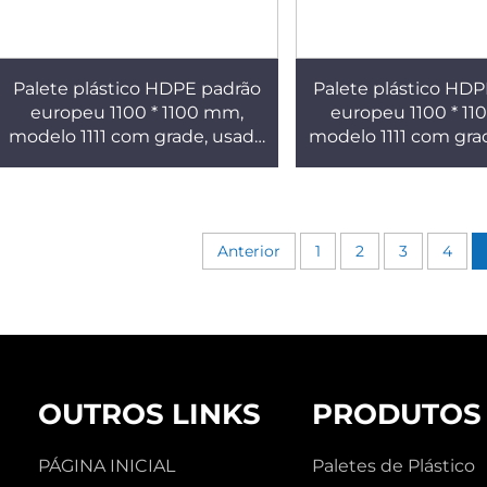
Palete plástico HDPE padrão
Palete plástico HD
europeu 1100 * 1100 mm,
europeu 1100 * 1
modelo 1111 com grade, usado
modelo 1111 com gra
em fábricas, supermercados,
em fábricas, super
para empilhamento,
para empilhame
prateleiras e uso plano.
prateleiras e uso 
Anterior
1
2
3
4
OUTROS LINKS
PRODUTOS
PÁGINA INICIAL
Paletes de Plástico