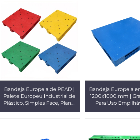
Bandeja Europeia de PEAD |
Bandeja Europeia e
Palete Europeu Industrial de
1200x1000 mm | Gra
Plástico, Simples Face, Plano,
Para Uso Empilhá
Adequado para Prateleiras de
Prateleiras/Pla
Armazenamento T102