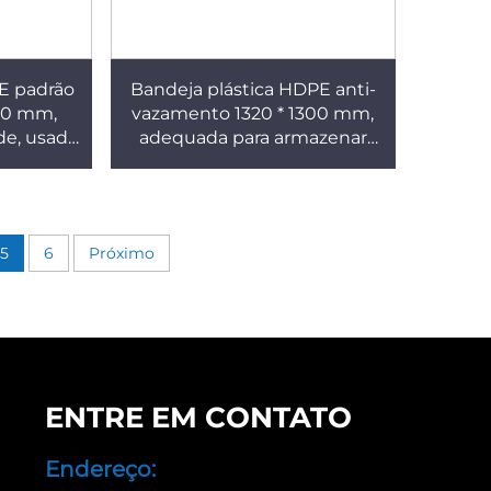
PE padrão
Bandeja plástica HDPE anti-
100 mm,
vazamento 1320 * 1300 mm,
de, usado
adequada para armazenar
mercados,
tambores de embalagem
nto,
química, suporta 4 tambores
plano.
de 200 L.
5
6
Próximo
ENTRE EM CONTATO
Endereço: