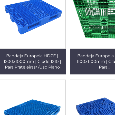
Bandeja Europeia HDPE |
Bandeja Europeia
1200x1000mm | Grade 1210 |
1100x1100mm | Grad
Para Prateleiras/ /Uso Plano
Para
Empilhamento/Prate
Plano