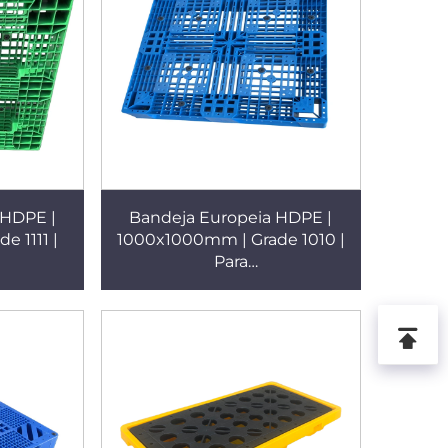
 HDPE |
Bandeja Europeia HDPE |
e 1111 |
1000x1000mm | Grade 1010 |
Para
leiras/Uso
Empilhamento/Prateleiras/Uso
Plano