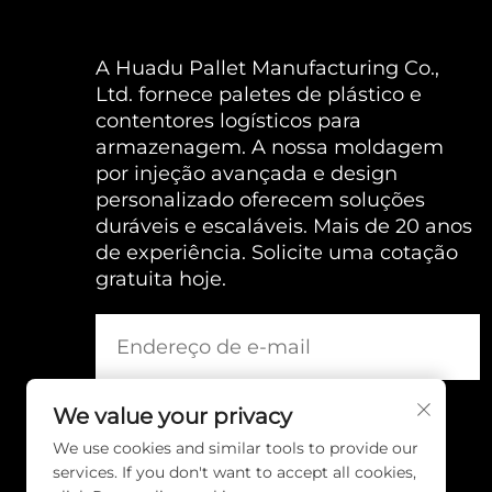
A Huadu Pallet Manufacturing Co.,
Ltd. fornece paletes de plástico e
contentores logísticos para
armazenagem. A nossa moldagem
por injeção avançada e design
personalizado oferecem soluções
duráveis e escaláveis. Mais de 20 anos
de experiência. Solicite uma cotação
gratuita hoje.
We value your privacy
We use cookies and similar tools to provide our
services. If you don't want to accept all cookies,