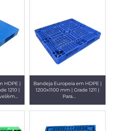
m HDPE |
Bandeja Europeia em HDPE |
de 1210 |
1200x1100 mm | Grade 1211 |
vel/em
Para
no |
Empilhamento/Prateleiras/Uso
Plano