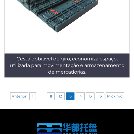
Cesta dobrável de giro, economiza espaço,
utilizada para movimentação e armazenamento
de mercadorias.
...
Anterior
1
11
12
13
14
15
16
Próximo