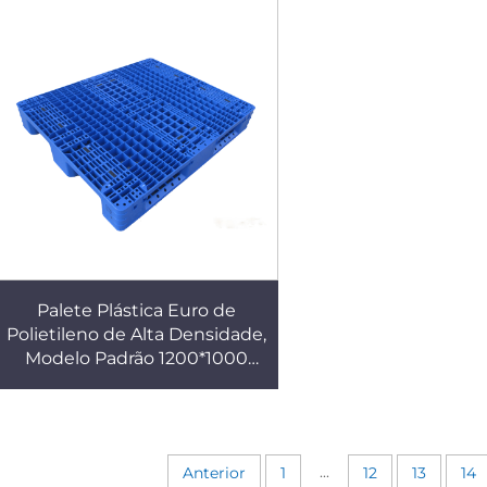
Palete Plástica Euro de
Polietileno de Alta Densidade,
Modelo Padrão 1200*1000
mm, Grade 1210, para
Logística, Armazém e
Transporte
...
Anterior
1
12
13
14