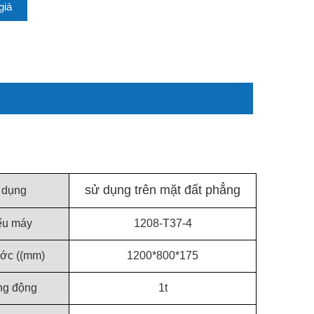
giá
sử dụng trên mặt đất phẳng
 dụng
ểu máy
1208-T37-4
ước ((mm)
1200*800*175
ng động
1t