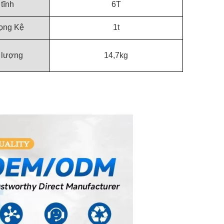
 tĩnh
6T
rọng Kệ
1t
 lượng
14,7kg