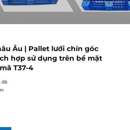
âu Âu | Pallet lưới chín góc
ích hợp sử dụng trên bề mặt
 mã T37-4
 đất
au