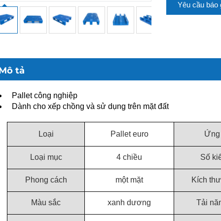
Yêu cầu báo 
Mô tả
Pallet công nghiệp
Dành cho xếp chồng và sử dụng trên mặt đất
Loại
Pallet euro
Ứng
Loại mục
4 chiều
Số ki
Phong cách
một mặt
Kích th
Màu sắc
xanh dương
Tải nă