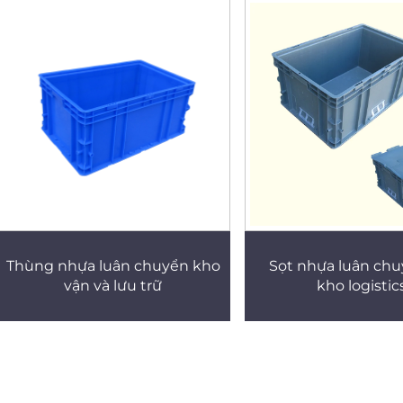
Thùng nhựa luân chuyển kho
Sọt nhựa luân chu
vận và lưu trữ
kho logistic