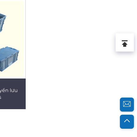
yển lưu
s