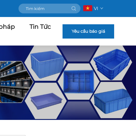
VI
 pháp
Tin Tức
Yêu cầu báo giá