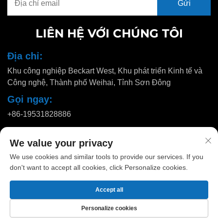
LIÊN HỆ VỚI CHÚNG TÔI
Địa chỉ:
Khu công nghiệp Beckart West, Khu phát triển Kinh tế và
Công nghệ, Thành phố Weihai, Tỉnh Sơn Đông
Gọi ngay:
+86-19531828886
Email:
We value your privacy
[email protected]
We use cookies and similar tools to provide our services. If you
don't want to accept all cookies, click Personalize cookies.
Bản quyền © 2025 bởi Huadu Pallet Manufacturing Co., Ltd. |
Chính
Accept all
sách bảo mật
Personalize cookies