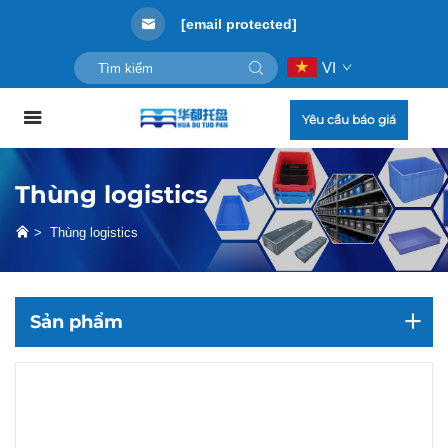
[email protected]
VI
Yêu cầu báo giá
Thùng logistics
>
Thùng logistics
Sản phẩm