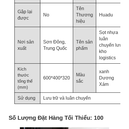
Tên
Gập lại
No
Thương
Huadu
được
hiệu
Sọt nhựa
luân
Nơi sản
Sơn Đông,
Tên sản
chuyển lưu
xuất
Trung Quốc
phẩm
kho
logistics
Kích
xanh
Màu
thước
600*400*320
Dương
tổng thể
sắc
Xám
(mm)
Sử dụng
Lưu trữ và luân chuyển
Số Lượng Đặt Hàng Tối Thiểu: 100