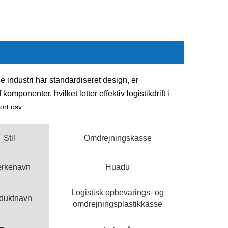
 industri har standardiseret design, er
omponenter, hvilket letter effektiv logistikdrift i
ort osv.
Stil
Omdrejningskasse
rkenavn
Huadu
Logistisk opbevarings- og
duktnavn
omdrejningsplastikkasse