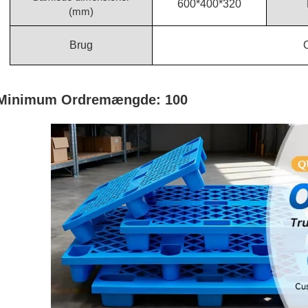
600*400*320
(mm)
Brug
Minimum Ordremængde: 100