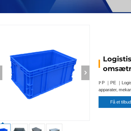
Logisti
omsætn
P
PE
Logis
P
｜
｜
apparater, mekan
Få et tilbud