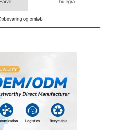
Farve
bulegrå
Opbevaring og omløb