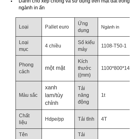
Dành cho xếp chồng và sử dụng trên mặt đất trong
ngành in ấn
Ứng
Loại
Pallet euro
Ngành in
dụng
Loại
Số kiểu
4 chiều
1108-T50-1
mục
máy
Kích
Phong
một mặt
thước
1100*800*140
cách
((mm)
xanh
Tải
lam/tùy
Màu sắc
năng
1t
động
chỉnh
Chất
Hdpe/pp
Tải tĩnh
4T
liệu
Tên
Tải