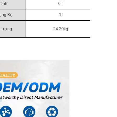
 tĩnh
6T
rọng Kệ
1t
 lượng
24.20kg