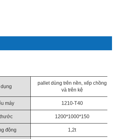
pallet dùng trên nền, xếp chồng
 dụng
và trên kệ
ểu máy
1210-T40
 thước
1200*1000*150
ng động
1,2t