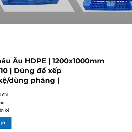
hâu Âu HDPE | 1200x1000mm
1210 | Dùng để xếp
kệ/dùng phẳng |
 đất
hau
ên kệ
giá