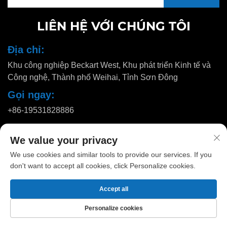
LIÊN HỆ VỚI CHÚNG TÔI
Địa chỉ:
Khu công nghiệp Beckart West, Khu phát triển Kinh tế và
Công nghệ, Thành phố Weihai, Tỉnh Sơn Đông
Gọi ngay:
+86-19531828886
Email:
We value your privacy
[email protected]
We use cookies and similar tools to provide our services. If you
don't want to accept all cookies, click Personalize cookies.
Bản quyền © 2025 bởi Huadu Pallet Manufacturing Co., Ltd. |
Chính
Accept all
sách bảo mật
Personalize cookies