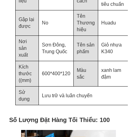
liệu
cách
tiêu chuẩn
Tên
Gập lại
No
Thương
Huadu
được
hiệu
Nơi
Sơn Đông,
Tên sản
Giỏ nhựa
sản
Trung Quốc
phẩm
K340
xuất
Kích
Màu
xanh lam
thước
600*400*120
sắc
đậm
((mm)
Sử
Lưu trữ và luân chuyển
dụng
Số Lượng Đặt Hàng Tối Thiểu: 100