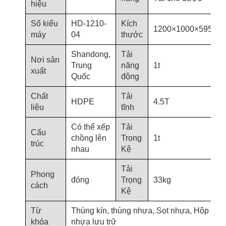
hiệu
Số kiểu
HD-1210-
Kích
1200×1000×595mm
máy
04
thước
Shandong,
Tải
Nơi sản
Trung
năng
1t
xuất
Quốc
động
Chất
Tải
HDPE
4.5T
liệu
tĩnh
Có thể xếp
Tải
Cấu
chồng lên
Trọng
1t
trúc
nhau
Kệ
Tải
Phong
đóng
Trọng
33kg
cách
Kệ
Từ
Thùng kín, thùng nhựa, Sọt nhựa, Hộp
khóa
nhựa lưu trữ