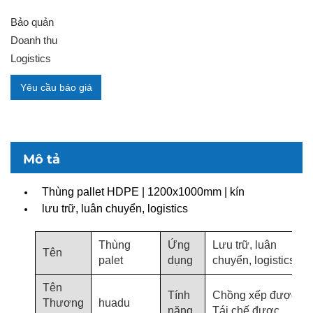
Bảo quản
Doanh thu
Logistics
Yêu cầu báo giá
Mô tả
Thùng pallet HDPE | 1200x1000mm | kín
lưu trữ, luân chuyển, logistics
Thùng
Ứng
Lưu trữ, luân
Tên
palet
dụng
chuyển, logistics
Tên
Tính
Chồng xếp được,
Thương
huadu
năng
Tái chế được