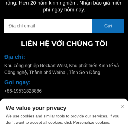
rộng. Hơn 20 năm kinh nghiệm. Nhận báo giá miễn
phí ngay hôm nay.
LIÊN HỆ VỚI CHÚNG TÔI
Địa chỉ:
Khu công nghiệp Beckart West, Khu phát triển Kinh tế và
Công nghệ, Thành phố Weihai, Tỉnh Sơn Đông
Gọi ngay:
+86-19531828886
Email:
We value your privacy
[email protected]
We use cookies and similar tools to provide our services. If you
don't want to accept all cookies, click Personalize cookies.