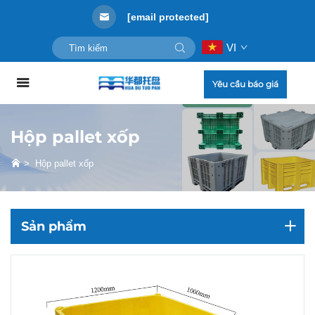
[email protected]
VI
Yêu cầu báo giá
Hộp pallet xốp
>
Hộp pallet xốp
Sản phẩm