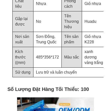
Chất
Phong
Nhựa
Giỏ nhựa
liệu
cách
Tên
Gập lại
No
Thương
Huadu
được
hiệu
Nơi sản
Sơn Đông,
Tên sản
Giỏ nhựa
xuất
Trung Quốc
phẩm
K228
Kích
xanh
thước
485*356*172
Màu sắc
dương
((mm)
vàng trắng
Sử dụng
Lưu trữ và luân chuyển
Số Lượng Đặt Hàng Tối Thiểu: 100