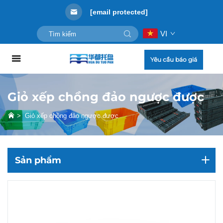
[email protected]
VI
Yêu cầu báo giá
Giỏ xếp chồng đảo ngược được
>
Giỏ xếp chồng đảo ngược được
Sản phẩm