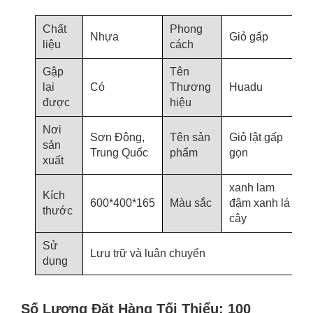
Chất
Phong
Nhựa
Giỏ gấp
liệu
cách
Gập
Tên
lại
Có
Thương
Huadu
được
hiệu
Nơi
Sơn Đông,
Tên sản
Giỏ lật gấp
sản
Trung Quốc
phẩm
gọn
xuất
xanh lam
Kích
600*400*165
Màu sắc
đậm xanh lá
thước
cây
Sử
Lưu trữ và luân chuyển
dụng
Số Lượng Đặt Hàng Tối Thiểu: 100