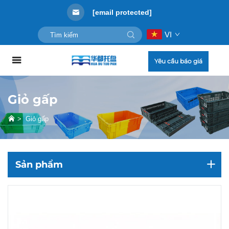
[email protected]
VI
Yêu cầu báo giá
Giỏ gấp
>
Giỏ gấp
Sản phẩm