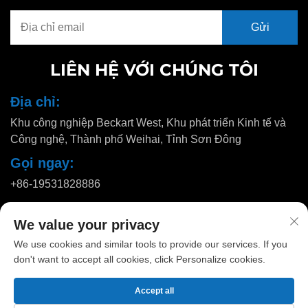
LIÊN HỆ VỚI CHÚNG TÔI
Địa chỉ:
Khu công nghiệp Beckart West, Khu phát triển Kinh tế và
Công nghệ, Thành phố Weihai, Tỉnh Sơn Đông
Gọi ngay:
+86-19531828886
Email:
We value your privacy
[email protected]
We use cookies and similar tools to provide our services. If you
don't want to accept all cookies, click Personalize cookies.
Bản quyền © 2025 bởi Huadu Pallet Manufacturing Co., Ltd. |
Chính
Accept all
sách bảo mật