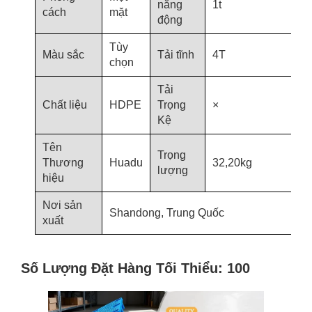
năng
1t
cách
mặt
động
Tùy
Màu sắc
Tải tĩnh
4T
chọn
Tải
Chất liệu
HDPE
Trọng
×
Kệ
Tên
Trọng
Thương
Huadu
32,20kg
lượng
hiệu
Nơi sản
Shandong, Trung Quốc
xuất
Số Lượng Đặt Hàng Tối Thiểu: 100