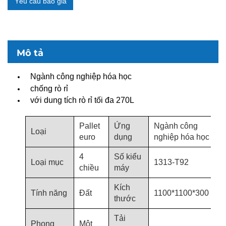
Yêu cầu báo giá
Mô tả
Ngành công nghiệp hóa học
chống rò rỉ
với dung tích rò rỉ tối đa 270L
Pallet
Ứng
Ngành công
Loại
euro
dụng
nghiệp hóa học
4
Số kiểu
Loại mục
1313-T92
chiều
máy
Kích
Tính năng
Đất
1100*1100*300
thước
Tải
Phong
Một