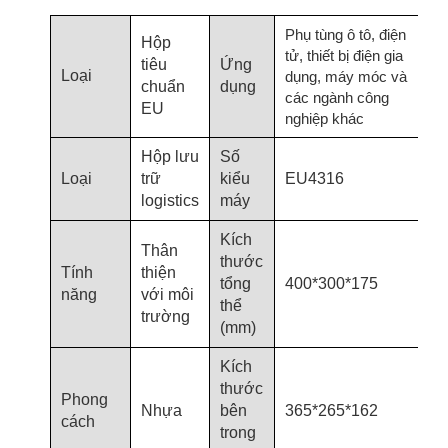
Phụ tùng ô tô, điện
Hộp
tử, thiết bị điện gia
tiêu
Ứng
Loại
dụng, máy móc và
chuẩn
dụng
các ngành công
EU
nghiệp khác
Hộp lưu
Số
Loại
trữ
kiểu
EU4316
logistics
máy
Kích
Thân
thước
Tính
thiện
tổng
400*300*175
năng
với môi
thể
trường
(mm)
Kích
thước
Phong
Nhựa
bên
365*265*162
cách
trong