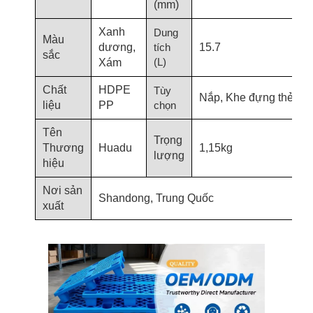
(mm)
Xanh
Dung
Màu
dương,
tích
15.7
sắc
(L)
Xám
Chất
HDPE
Tùy
Nắp, Khe đựng thẻ
liệu
PP
chọn
Tên
Trọng
Thương
Huadu
1,15kg
lượng
hiệu
Nơi sản
Shandong, Trung Quốc
xuất