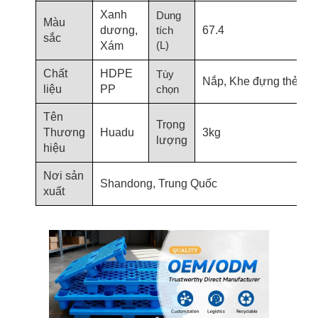
Xanh
Dung
Màu
dương,
tích
67.4
sắc
(L)
Xám
Chất
HDPE
Tùy
Nắp, Khe đựng thẻ
liệu
PP
chọn
Tên
Trọng
Thương
Huadu
3kg
lượng
hiệu
Nơi sản
Shandong, Trung Quốc
xuất