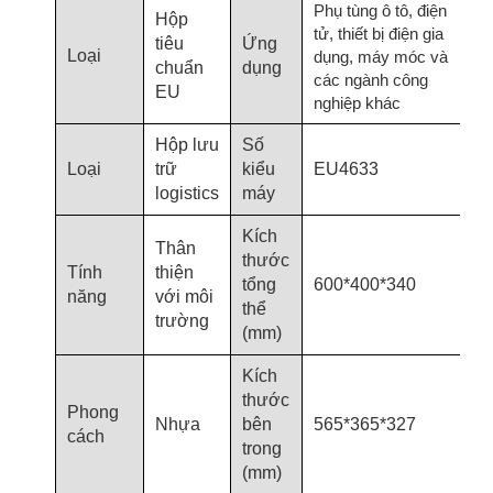
Phụ tùng ô tô, điện
Hộp
tử, thiết bị điện gia
tiêu
Ứng
Loại
dụng, máy móc và
chuẩn
dụng
các ngành công
EU
nghiệp khác
Hộp lưu
Số
Loại
trữ
kiểu
EU4633
logistics
máy
Kích
Thân
thước
Tính
thiện
tổng
600*400*340
năng
với môi
thể
trường
(mm)
Kích
thước
Phong
Nhựa
bên
565*365*327
cách
trong
(mm)