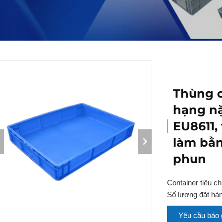
Thùng 
hạng n
EU8611,
làm bằn
phun
Container tiêu c
Số lượng đặt hàng
Yêu cầu báo 