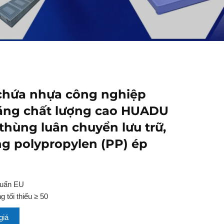
chứa nhựa công nghiệp
ặng chất lượng cao HUADU
 thùng luân chuyển lưu trữ,
g polypropylen (PP) ép
huẩn EU
 tối thiểu ≥ 50
giá