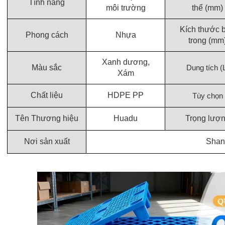
Tính năng
môi trường
thể (mm)
Kích thước 
Phong cách
Nhựa
trong (mm
Xanh dương,
Màu sắc
Dung tích (
Xám
Chất liệu
HDPE PP
Tùy chọn
Tên Thương hiệu
Huadu
Trọng lượ
Nơi sản xuất
Shan