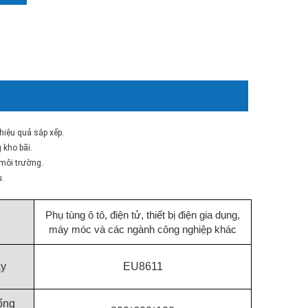
 hiệu quả sắp xếp.
 kho bãi.
 môi trường.
u.
Phụ tùng ô tô, điện tử, thiết bị điện gia dụng,
g
máy móc và các ngành công nghiệp khác
áy
EU8611
ổng