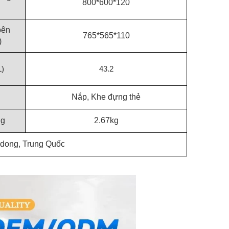
800*600*120
bên
765*565*110
)
L)
43.2
Nắp, Khe đựng thẻ
ng
2.67kg
dong, Trung Quốc