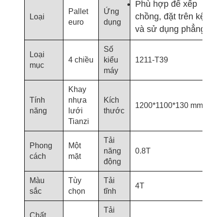
Phù hợp để xếp
Pallet
Ứng
chồng, đặt trên kệ
Loại
euro
dụng
và sử dụng phẳng
Số
Loại
4 chiều
kiểu
1211-T39
mục
máy
Khay
Tính
nhựa
Kích
1200*1100*130 mm
năng
lưới
thước
Tianzi
Tải
Phong
Một
năng
0.8T
cách
mặt
động
Màu
Tùy
Tải
4T
sắc
chọn
tĩnh
Tải
Chất