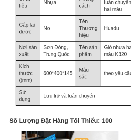
Nhựa
luân chuyển
liệu
cách
hai màu
Tên
Gập lại
No
Thương
Huadu
được
hiệu
Nơi sản
Sơn Đông,
Tên sản
Giỏ nhựa hai
xuất
Trung Quốc
phẩm
màu K320
Kích
Màu
thước
600*400*145
theo yêu cầu
sắc
((mm)
Sử
Lưu trữ và luân chuyển
dụng
Số Lượng Đặt Hàng Tối Thiểu: 100