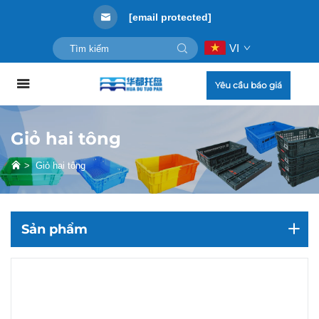
[email protected]
VI
Yêu cầu báo giá
Giỏ hai tông
>
Giỏ hai tông
Sản phẩm