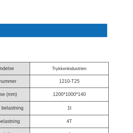
ndelse
Trykkeriindustrien
nummer
1210-T25
lse (mm)
1200*1000*140
 belastning
1t
belastning
4T