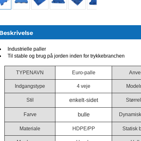
Beskrivelse
Industrielle paller
Til stable og brug på jorden inden for trykkebranchen
TYPENAVN
Euro-palle
Anve
Indgangstype
4 veje
Model
enkelt-sidet
Stil
Større
bulle
Farve
Dynamisk
Materiale
HDPE/PP
Statisk 