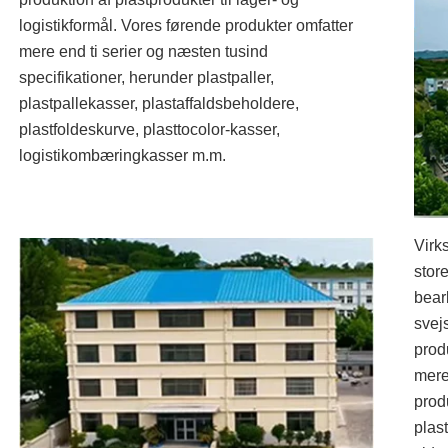
logistikformål. Vores førende produkter omfatter
mere end ti serier og næsten tusind
specifikationer, herunder plastpaller,
plastpallekasser, plastaffaldsbeholdere,
plastfoldeskurve, plasttocolor-kasser,
logistikombæringkasser m.m.
Virk
stor
bear
svej
prod
mere
prod
plas