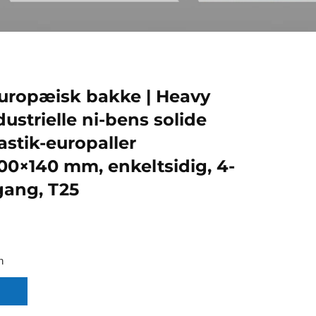
uropæisk bakke | Heavy
ustrielle ni-bens solide
astik-europaller
00×140 mm, enkeltsidig, 4-
gang, T25
n