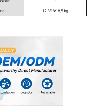
astatic
/
ægt
17,3/18/18,5 kg