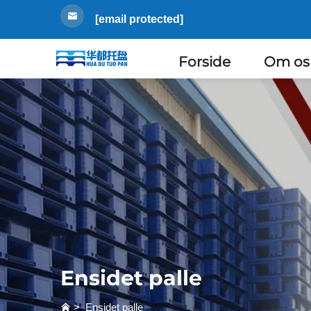
[email protected]
Forside
Om os
Ensidet palle
>
Ensidet palle