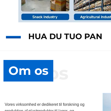
HUA DU TUO PAN
Om os
Om os
Vores virksomhed er dedikeret til forskning og
produktion af plastprodukter til lager- og