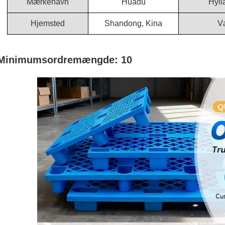
Mærkenavn
Huadu
Hyll
Hjemsted
Shandong, Kina
V
Minimumsordremængde: 10