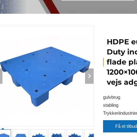
HDPE e
Duty ind
flade pl
1200×10
vejs ad
gulvbrug
stabling
Trykkeriindustrie
Få et tilbud