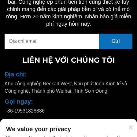
bãi. Công nghệ ép phun tiên tiến cùng thiết kế tùy
chỉnh mang đến các giải pháp bền bỉ và có thể mở
rộng. Hơn 20 năm kinh nghiệm. Nhận báo giá miễn
phí ngay hôm nay.
LIÊN HỆ VỚI CHÚNG TÔI
Địa chỉ:
Khu công nghiệp Beckart West, Khu phát triển Kinh tế và
Công nghệ, Thành phố Weihai, Tỉnh Sơn Đông
Gọi ngay:
+86-19531828886
Email:
We value your privacy
[email protected]