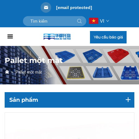
[email protected]
VI
Yêu cầu báo giá
Pallet một mặt
>
Pallet một mặt
Sản phẩm