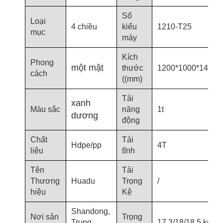
Số
Loại
4 chiều
kiểu
1210-T25
mục
máy
Kích
Phong
một mặt
thước
1200*1000*140
cách
((mm)
Tải
xanh
Màu sắc
năng
1t
dương
động
Chất
Tải
Hdpe/pp
4T
liệu
tĩnh
Tên
Tải
Thương
Huadu
Trọng
/
hiệu
Kệ
Shandong,
Nơi sản
Trọng
Trung
17,3/18/18,5 kg